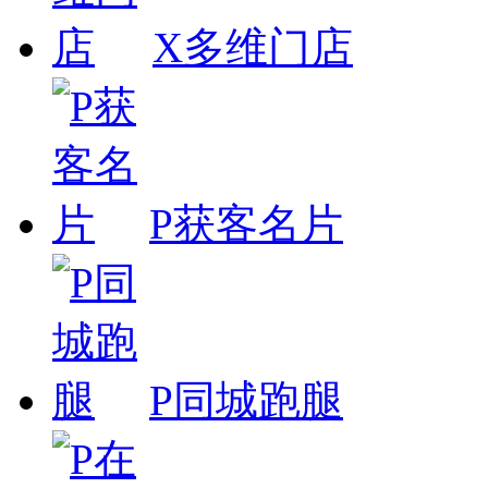
X多维门店
P获客名片
P同城跑腿