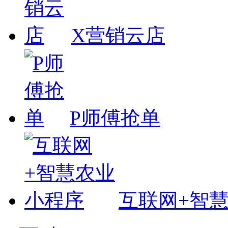
X营销云店
P师傅抢单
互联网+智