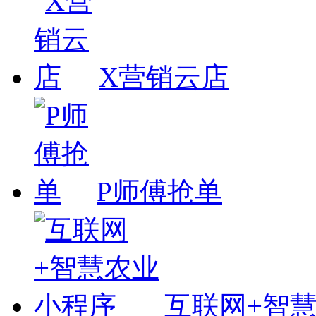
X营销云店
P师傅抢单
互联网+智