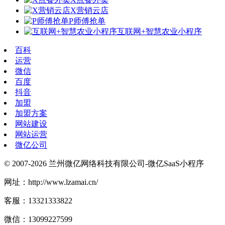
X营销云店
P师傅抢单
互联网+智慧农业小程序
百科
运营
微信
百度
抖音
加盟
加盟方案
网站建设
网站运营
微亿公司
© 2007-2026 兰州微亿网络科技有限公司-微亿SaaS小程序
网址：http://www.lzamai.cn/
客服：13321333822
微信：13099227599