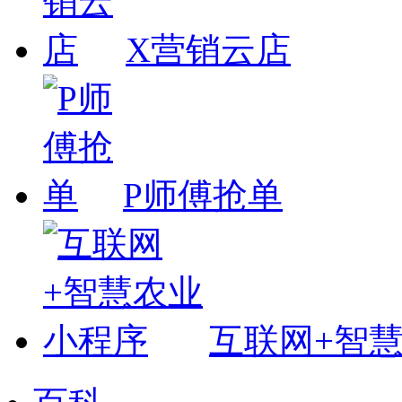
X营销云店
P师傅抢单
互联网+智