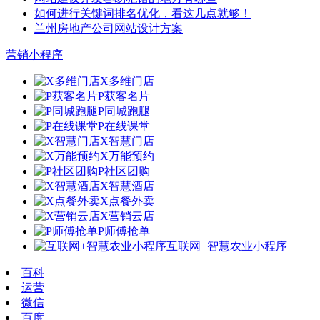
如何进行关键词排名优化，看这几点就够！
兰州房地产公司网站设计方案
营销小程序
X多维门店
P获客名片
P同城跑腿
P在线课堂
X智慧门店
X万能预约
P社区团购
X智慧酒店
X点餐外卖
X营销云店
P师傅抢单
互联网+智慧农业小程序
百科
运营
微信
百度