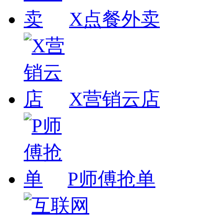
X点餐外卖
X营销云店
P师傅抢单