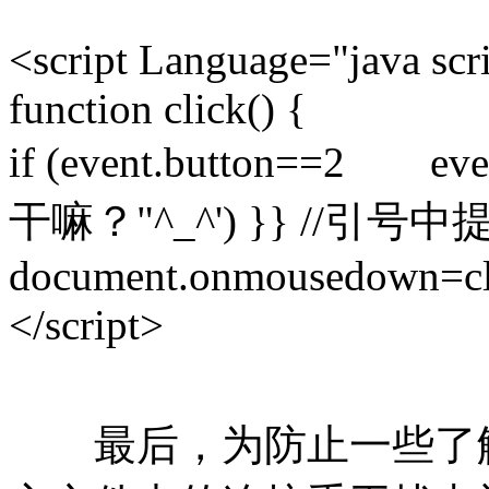
<script Language="java scr
function click() {
if (event.button==2 eve
干嘛？"^_^') }} //引
document.onmousedown=cl
</script>
最后，为防止一些了解