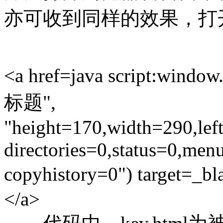
亦可收到同样的效果，打
<a href=java script:wi
标题",
"height=170,width=290,left
directories=0,status=0,menu
copyhistory=0") tar
</a>