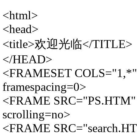
<html>
<head>
<title>欢迎光临</TITLE>
</HEAD>
<FRAMESET COLS="1,*" 
framespacing=0>
<FRAME SRC="PS.HTM" N
scrolling=no>
<FRAME SRC="search.HTM