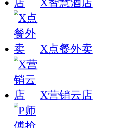
X智慧酒店
X点餐外卖
X营销云店