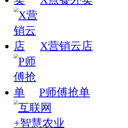
X营销云店
P师傅抢单