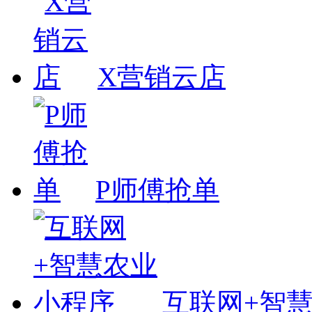
X营销云店
P师傅抢单
互联网+智