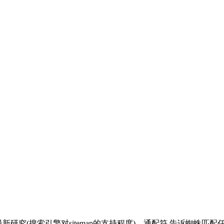
bots.txt最新研究(搜索引擎对sitemap的支持程度)，通配符 