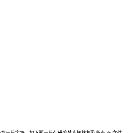
告诉蜘蛛匹配任意一段字符。如下面一段代码将禁止蜘蛛抓取所有htm文件