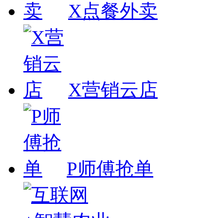
X点餐外卖
X营销云店
P师傅抢单