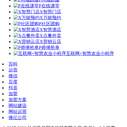
P在线课堂
X智慧门店
X万能预约
P社区团购
X智慧酒店
X点餐外卖
X营销云店
P师傅抢单
互联网+智慧农业小程序
百科
运营
微信
百度
抖音
加盟
加盟方案
网站建设
网站运营
微亿公司