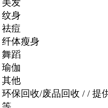
美发
纹身
祛痘
纤体瘦身
舞蹈
瑜伽
其他
环保回收/废品回收
/
/
提
等