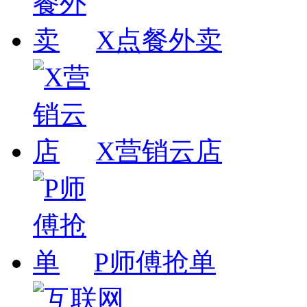
X点餐外卖
X营销云店
P师傅抢单