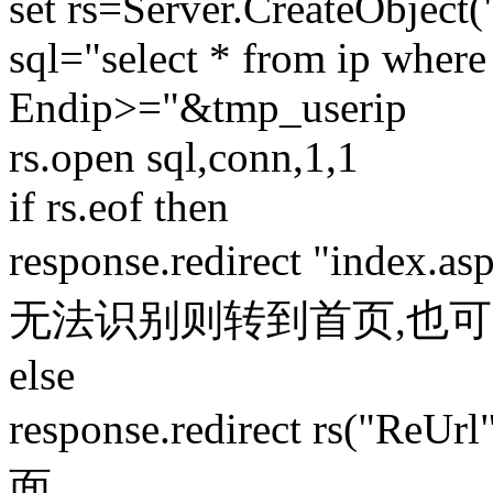
set rs=Server.CreateObjec
sql="select * from ip whe
Endip>="&tmp_user
rs.open sql,conn,1,1
if rs.eof then
response.redirect "
无法识别则转到首页,也
else
response.redirect
面