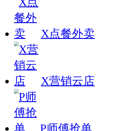
X点餐外卖
X营销云店
P师傅抢单