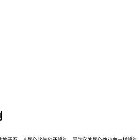
例
的地开石，其颜色比朱砂还鲜红。因为它的颜色像鸡血一样鲜红