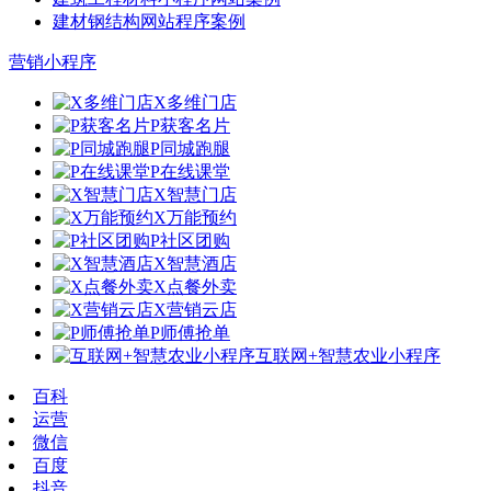
建材钢结构网站程序案例
营销小程序
X多维门店
P获客名片
P同城跑腿
P在线课堂
X智慧门店
X万能预约
P社区团购
X智慧酒店
X点餐外卖
X营销云店
P师傅抢单
互联网+智慧农业小程序
百科
运营
微信
百度
抖音