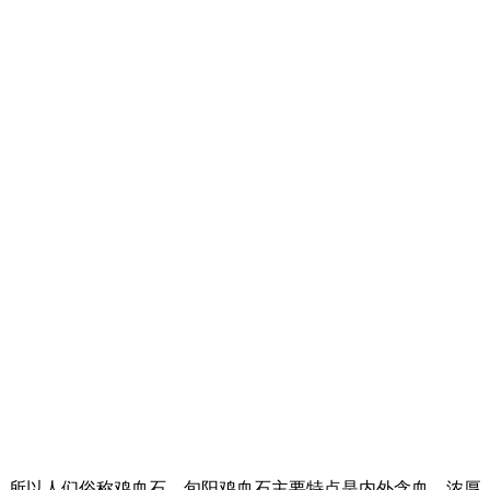
，所以人们俗称鸡血石。旬阳鸡血石主要特点是内外含血，浓厚