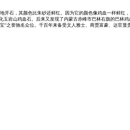
开石，其颜色比朱砂还鲜红。因为它的颜色像鸡血一样鲜红，
昌化玉岩山鸡血石。后来又发现了内蒙古赤峰市巴林右旗的巴林鸡
国宝”之誉驰名众位。千百年来备受文人雅士、商贾富豪、达官显