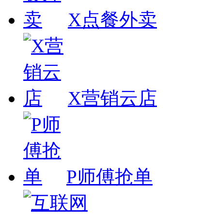
X点餐外卖
X营销云店
P师傅抢单