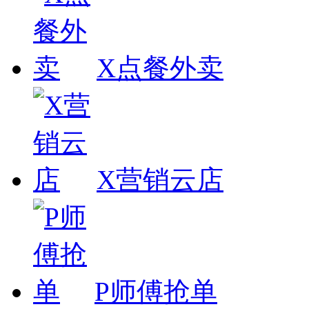
X点餐外卖
X营销云店
P师傅抢单