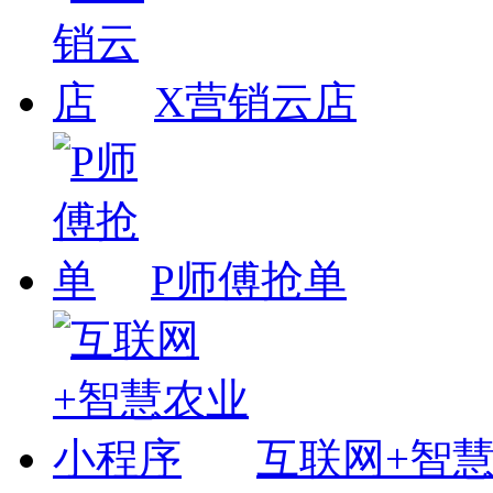
X营销云店
P师傅抢单
互联网+智